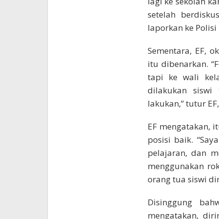
lagi ke sekolah k
setelah berdisku
laporkan ke Polisi
Sementara, EF, o
itu dibenarkan. “
tapi ke wali kel
dilakukan siswi 
lakukan,” tutur EF,
EF mengatakan, it
posisi baik. “Say
pelajaran, dan me
menggunakan rok 
orang tua siswi d
Disinggung bahw
mengatakan, dir