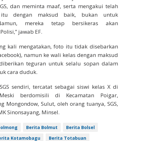
GS, dan meminta maaf, serta mengakui telah
 itu dengan maksud baik, bukan untuk
Namun, mereka tetap bersikeras akan
Polisi,” jawab EF.
ang kali mengatakan, foto itu tidak disebarkan
facebook), namun ke wali kelas dengan maksud
, diberikan teguran untuk selalu sopan dalam
suk cara duduk.
SGS sendiri, tercatat sebagai siswi kelas X di
Meski berdomisili di Kecamatan Poigar,
g Mongondow, Sulut, oleh orang tuanya, SGS,
MK Sinonsayang, Minsel.
Bolmong
Berita Bolmut
Berita Bolsel
erita Kotamobagu
Berita Totabuan