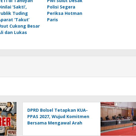
PETI di Tanoyan
PWI Sulut Desak
inilai ‘Sakti’,
Polisi Segera
Publik Tuding
Periksa Hotman
Aparat ‘Takut’
Paris
Usut Cukong Besar
Ali dan Lukas
DPRD Bolsel Tetapkan KUA-
PPAS 2027, Wujud Komitmen
Bersama Mengawal Arah
Pembangunan Daerah