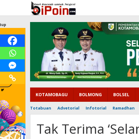
Lewati
ke
konten
tup
KOTAMOBAGU
BOLMONG
BOLSEL
Totabuan
Advetorial
Infotorial
Ramadhan
Tak Terima ‘Sel