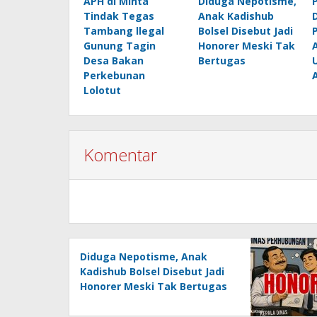
APH di Minta
Diduga Nepotisme,
Tindak Tegas
Anak Kadishub
D
Tambang llegal
Bolsel Disebut Jadi
Gunung Tagin
Honorer Meski Tak
Desa Bakan
Bertugas
Perkebunan
Lolotut
Komentar
Diduga Nepotisme, Anak
Kadishub Bolsel Disebut Jadi
Honorer Meski Tak Bertugas