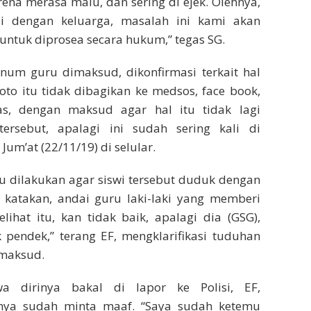
arena merasa malu, dan sering di ejek. Olehnya,
si dengan keluarga, masalah ini kami akan
 untuk diprosea secara hukum,” tegas SG.
knum guru dimaksud, dikonfirmasi terkait hal
Foto itu tidak dibagikan ke medsos, face book,
as, dengan maksud agar hal itu tidak lagi
tersebut, apalagi ini sudah sering kali di
 Jum’at (22/11/19) di selular.
u dilakukan agar siswi tersebut duduk dengan
a katakan, andai guru laki-laki yang memberi
lihat itu, kan tidak baik, apalagi dia (GSG),
pendek,” terang EF, mengklarifikasi tuduhan
imaksud.
a dirinya bakal di lapor ke Polisi, EF,
inya sudah minta maaf. “Saya sudah ketemu