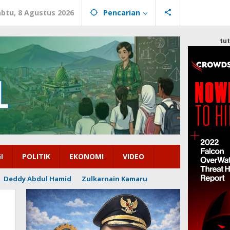
abtu, 8 Agustus 2026
Pencarian
tu
I
POLITIK
EKONOMI
VIDEO
Deddy Abdul Hamid
Zulkarnain Kamaru