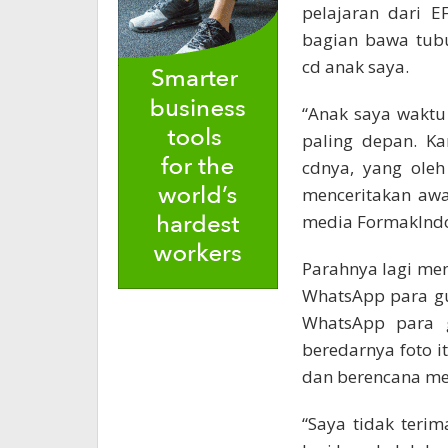
pelajaran dari 
bagian bawa tubu
cd anak saya.
“Anak saya waktu
paling depan. Ka
cdnya, yang oleh
menceritakan awal
media FormakIndo
Parahnya lagi men
WhatsApp para gur
WhatsApp para g
beredarnya foto i
dan berencana mela
“Saya tidak terim