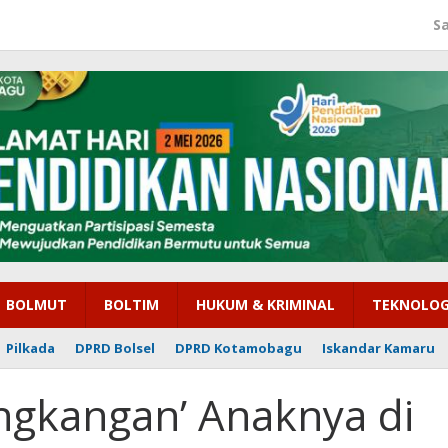
S
BOLMUT
BOLTIM
HUKUM & KRIMINAL
TEKNOLOG
Pilkada
DPRD Bolsel
DPRD Kotamobagu
Iskandar Kamaru
angkangan’ Anaknya di