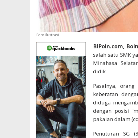
Foto Ilustrasi
BiPoin.com, Bo
salah satu SMK y
Minahasa Selatan
didik.
Pasalnya, orang
keberatan denga
diduga mengambil
dengan posisi ‘m
pakaian dalam (cd
Penuturan SG (