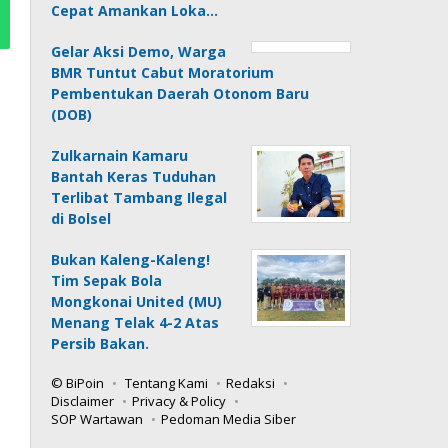
Cepat Amankan Loka…
Gelar Aksi Demo, Warga
BMR Tuntut Cabut Moratorium
Pembentukan Daerah Otonom Baru
(DOB)
Zulkarnain Kamaru
Bantah Keras Tuduhan
Terlibat Tambang Ilegal
di Bolsel
Bukan Kaleng-Kaleng!
Tim Sepak Bola
Mongkonai United (MU)
Menang Telak 4-2 Atas
Persib Bakan.
© BiPoin
Tentang Kami
Redaksi
Disclaimer
Privacy & Policy
SOP Wartawan
Pedoman Media Siber