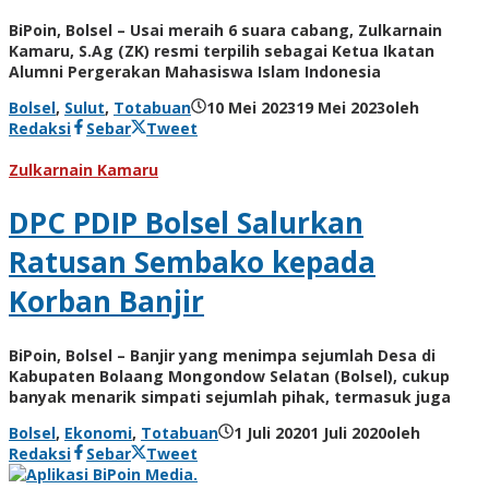
BiPoin, Bolsel – Usai meraih 6 suara cabang, Zulkarnain
Kamaru, S.Ag (ZK) resmi terpilih sebagai Ketua Ikatan
Alumni Pergerakan Mahasiswa Islam Indonesia
Bolsel
,
Sulut
,
Totabuan
10 Mei 2023
19 Mei 2023
oleh
Redaksi
Sebar
Tweet
Zulkarnain Kamaru
DPC PDIP Bolsel Salurkan
Ratusan Sembako kepada
Korban Banjir
BiPoin, Bolsel – Banjir yang menimpa sejumlah Desa di
Kabupaten Bolaang Mongondow Selatan (Bolsel), cukup
banyak menarik simpati sejumlah pihak, termasuk juga
Bolsel
,
Ekonomi
,
Totabuan
1 Juli 2020
1 Juli 2020
oleh
Redaksi
Sebar
Tweet