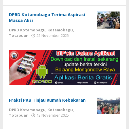
Fiki
Bulow
DPRD Kotamobagu Terima Aspirasi
Massa Aksi
DPRD Kotamobagu
,
Kotamobagu
,
Totabuan
25 November 2025
oleh
Fiki
Bulow
Fraksi PKB Tinjau Rumah Kebakaran
DPRD Kotamobagu
,
Kotamobagu
,
Totabuan
13 November 2025
oleh
Fiki
Bulow