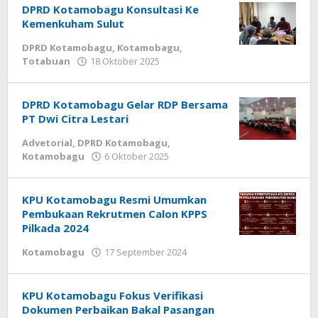
DPRD Kotamobagu Konsultasi Ke
Kemenkuham Sulut
DPRD Kotamobagu
,
Kotamobagu
,
Totabuan
18 Oktober 2025
oleh
Fiki
Bulow
DPRD Kotamobagu Gelar RDP Bersama
PT Dwi Citra Lestari
Advetorial
,
DPRD Kotamobagu
,
Kotamobagu
6 Oktober 2025
oleh
Fiki
Bulow
KPU Kotamobagu Resmi Umumkan
Pembukaan Rekrutmen Calon KPPS
Pilkada 2024
Kotamobagu
17 September 2024
oleh
Redaksi
KPU Kotamobagu Fokus Verifikasi
Dokumen Perbaikan Bakal Pasangan