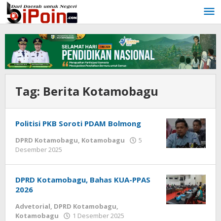
Lewati
ke
konten
Tag:
Berita Kotamobagu
Politisi PKB Soroti PDAM Bolmong
DPRD Kotamobagu
,
Kotamobagu
5
Desember 2025
oleh
Fiki
Bulow
DPRD Kotamobagu, Bahas KUA-PPAS
2026
Advetorial
,
DPRD Kotamobagu
,
Kotamobagu
1 Desember 2025
oleh