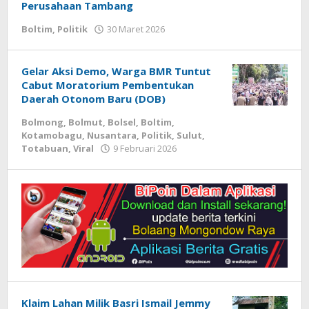
April
Perusahaan Tambang
2026
Boltim
,
Politik
30 Maret 2026
oleh
oleh
Armen
Armen
Modeong
Modeong
Gelar Aksi Demo, Warga BMR Tuntut
Cabut Moratorium Pembentukan
Daerah Otonom Baru (DOB)
Bolmong
,
Bolmut
,
Bolsel
,
Boltim
,
Kotamobagu
,
Nusantara
,
Politik
,
Sulut
,
Totabuan
,
Viral
9 Februari 2026
oleh
Armen
Modeong
Klaim Lahan Milik Basri Ismail Jemmy