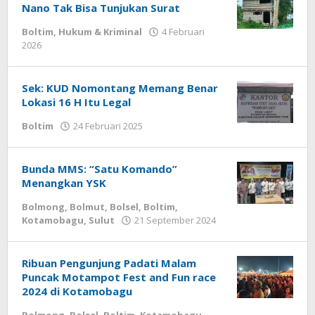
Nano Tak Bisa Tunjukan Surat
Boltim
,
Hukum & Kriminal
4 Februari
2026
oleh
Armen
Modeong
Sek: KUD Nomontang Memang Benar
Lokasi 16 H Itu Legal
Boltim
24 Februari 2025
oleh
Armen
Modeong
Bunda MMS: “Satu Komando”
Menangkan YSK
Bolmong
,
Bolmut
,
Bolsel
,
Boltim
,
Kotamobagu
,
Sulut
21 September 2024
oleh
Armen
Modeong
Ribuan Pengunjung Padati Malam
Puncak Motampot Fest and Fun race
2024 di Kotamobagu