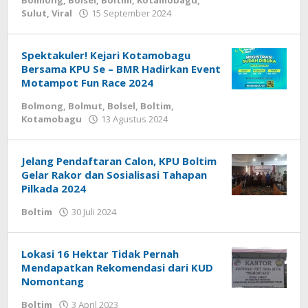
Bolmong
,
Bolsel
,
Boltim
,
Kotamobagu
,
Sulut
,
Viral
15 September 2024
oleh
Armen
Modeong
Spektakuler! Kejari Kotamobagu
Bersama KPU Se – BMR Hadirkan Event
Motampot Fun Race 2024
Bolmong
,
Bolmut
,
Bolsel
,
Boltim
,
Kotamobagu
13 Agustus 2024
oleh
Armen
Modeong
Jelang Pendaftaran Calon, KPU Boltim
Gelar Rakor dan Sosialisasi Tahapan
Pilkada 2024
Boltim
30 Juli 2024
oleh
Armen
Modeong
Lokasi 16 Hektar Tidak Pernah
Mendapatkan Rekomendasi dari KUD
Nomontang
Boltim
3 April 2023
oleh