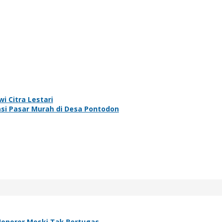
 Citra Lestari
si Pasar Murah di Desa Pontodon
Honorer Meski Tak Bertugas