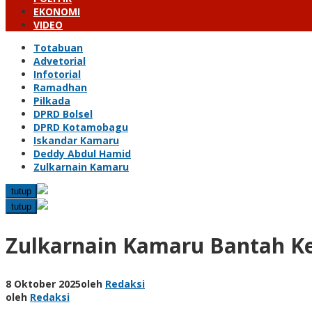
EKONOMI
VIDEO
Totabuan
Advetorial
Infotorial
Ramadhan
Pilkada
DPRD Bolsel
DPRD Kotamobagu
Iskandar Kamaru
Deddy Abdul Hamid
Zulkarnain Kamaru
tutup
tutup
Zulkarnain Kamaru Bantah Ker
8 Oktober 2025
oleh
Redaksi
oleh
Redaksi