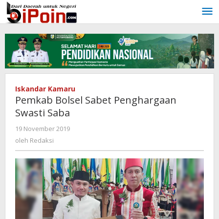
Lewati
ke
konten
Iskandar Kamaru
Pemkab Bolsel Sabet Penghargaan
Swasti Saba
19 November 2019
oleh
Redaksi
oleh
Redaksi