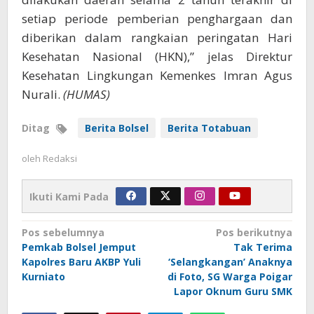
setiap periode pemberian penghargaan dan
diberikan dalam rangkaian peringatan Hari
Kesehatan Nasional (HKN),” jelas Direktur
Kesehatan Lingkungan Kemenkes Imran Agus
Nurali.
(HUMAS)
Ditag
Berita Bolsel
Berita Totabuan
oleh
Redaksi
Ikuti Kami Pada
Navigasi
Pos sebelumnya
Pos berikutnya
Pemkab Bolsel Jemput
Tak Terima
pos
Kapolres Baru AKBP Yuli
‘Selangkangan’ Anaknya
Kurniato
di Foto, SG Warga Poigar
Lapor Oknum Guru SMK