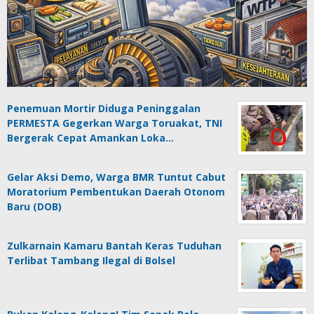
Penemuan Mortir Diduga Peninggalan
PERMESTA Gegerkan Warga Toruakat, TNI
Bergerak Cepat Amankan Loka…
Gelar Aksi Demo, Warga BMR Tuntut Cabut
Moratorium Pembentukan Daerah Otonom
Baru (DOB)
Zulkarnain Kamaru Bantah Keras Tuduhan
Terlibat Tambang Ilegal di Bolsel