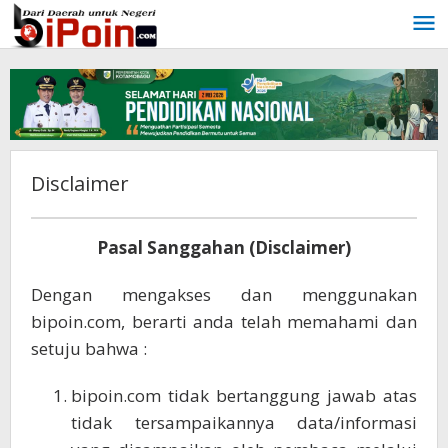
Lewati
ke
konten
Disclaimer
17
Pasal Sanggahan (Disclaimer)
Desember
2019
Dengan mengakses dan menggunakan
oleh
Redaksi
bipoin.com, berarti anda telah memahami dan
setuju bahwa :
bipoin.com tidak bertanggung jawab atas
tidak tersampaikannya data/informasi