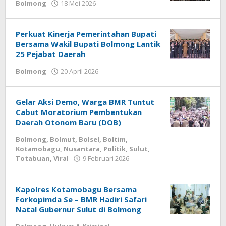
Bolmong
18 Mei 2026
oleh
Armen
Modeong
Perkuat Kinerja Pemerintahan Bupati
Bersama Wakil Bupati Bolmong Lantik
25 Pejabat Daerah
Bolmong
20 April 2026
oleh
Armen
Modeong
Gelar Aksi Demo, Warga BMR Tuntut
Cabut Moratorium Pembentukan
Daerah Otonom Baru (DOB)
Bolmong
,
Bolmut
,
Bolsel
,
Boltim
,
Kotamobagu
,
Nusantara
,
Politik
,
Sulut
,
Totabuan
,
Viral
9 Februari 2026
oleh
Armen
Modeong
Kapolres Kotamobagu Bersama
Forkopimda Se – BMR Hadiri Safari
Natal Gubernur Sulut di Bolmong