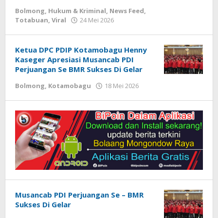
2026
Bolmong
,
Hukum & Kriminal
,
News Feed
,
oleh
Totabuan
,
Viral
24 Mei 2026
oleh
Armen
Redaksi
Modeong
Ketua DPC PDIP Kotamobagu Henny
Kaseger Apresiasi Musancab PDI
Perjuangan Se BMR Sukses Di Gelar
Bolmong
,
Kotamobagu
18 Mei 2026
oleh
Armen
Modeong
Musancab PDI Perjuangan Se – BMR
Sukses Di Gelar