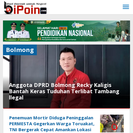
Lewati
ke
konten
Bolmong
Anggota DPRD Bolmong Recky Kaligis
Bantah Keras Tuduhan Terlibat Tambang
llegal
Bolmong
Penemuan Mortir Diduga Peninggalan
2
PERMESTA Gegerkan Warga Toruakat,
Juli
TNI Bergerak Cepat Amankan Lokasi