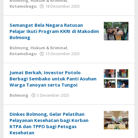
Bolmong
,
Hukum & Kriminal
,
Kotamobagu
18 Desember 2025
oleh
Armen
Modeong
Semangat Bela Negara Ratusan
Pelajar Ikuti Program KKRI di Makodim
Bolmong
Bolmong
,
Hukum & Kriminal
,
Kotamobagu
13 Desember 2025
oleh
Armen
Modeong
Jumat Berkah, Investor Potolo
Berbagi Sembako untuk Panti Asuhan
Warga Tanoyan serta Tungoi
Bolmong
5 Desember 2025
oleh
Armen
Modeong
Dinkes Bolmong, Gelar Pelatihan
Pelayanan Kesehatan bagi Korban
KTPA dan TPPO bagi Petugas
Kesehatan