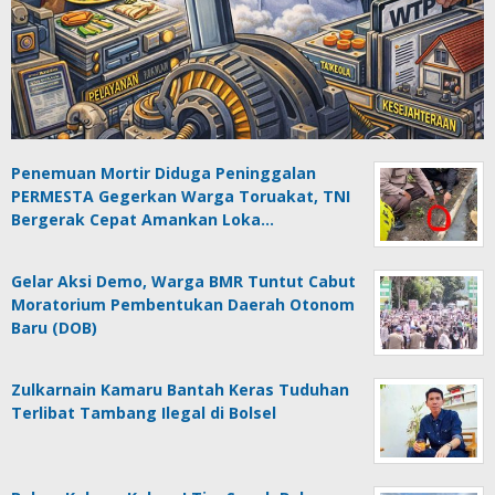
Penemuan Mortir Diduga Peninggalan
PERMESTA Gegerkan Warga Toruakat, TNI
Bergerak Cepat Amankan Loka…
Gelar Aksi Demo, Warga BMR Tuntut Cabut
Moratorium Pembentukan Daerah Otonom
Baru (DOB)
Zulkarnain Kamaru Bantah Keras Tuduhan
Terlibat Tambang Ilegal di Bolsel