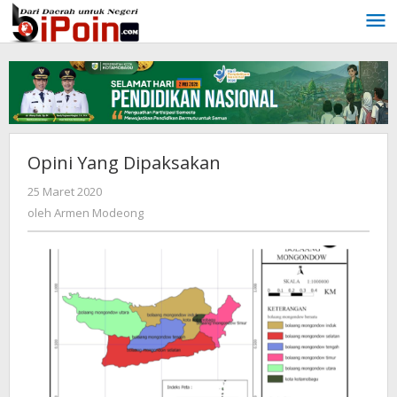
Lewati
ke
konten
Opini Yang Dipaksakan
25 Maret 2020
oleh
Armen
oleh
Armen Modeong
Modeong