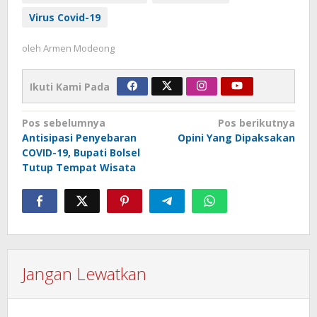
Virus Covid-19
oleh
Armen Modeong
Ikuti Kami Pada
Navigasi
Pos sebelumnya
Pos berikutnya
Antisipasi Penyebaran
Opini Yang Dipaksakan
pos
COVID-19, Bupati Bolsel
Tutup Tempat Wisata
Jangan Lewatkan