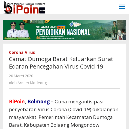
Lewati
ke
konten
Corona Virus
Camat Dumoga Barat Keluarkan Surat
Edaran Pencegahan Virus Covid-19
20 Maret 2020
oleh
Armen
oleh
Armen Modeong
Modeong
BiPoin
,
Bolmong
–
Guna mengantisipasi
penyebaran Virus Corona (Covid-19) dikalangan
masyarakat. Pemerintah Kecamatan Dumoga
Barat, Kabupaten Bolaang Mongondow