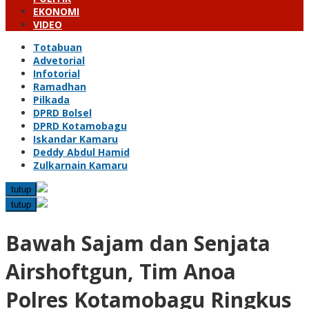
EKONOMI
VIDEO
Totabuan
Advetorial
Infotorial
Ramadhan
Pilkada
DPRD Bolsel
DPRD Kotamobagu
Iskandar Kamaru
Deddy Abdul Hamid
Zulkarnain Kamaru
tutup
tutup
Bawah Sajam dan Senjata
Airshoftgun, Tim Anoa
Polres Kotamobagu Ringkus