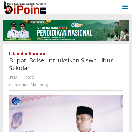
Lewati
ke
konten
Iskandar Kamaru
Bupati Bolsel Intruksikan Siswa Libur
Sekolah
15 Maret 2020
oleh
Armen
oleh
Armen Modeong
Modeong