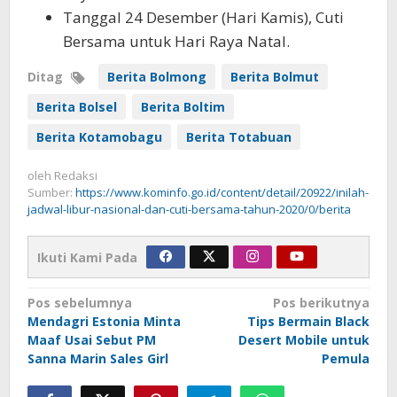
Tanggal 24 Desember (Hari Kamis), Cuti
Bersama untuk Hari Raya Natal.
Ditag
Berita Bolmong
Berita Bolmut
Berita Bolsel
Berita Boltim
Berita Kotamobagu
Berita Totabuan
oleh
Redaksi
Sumber:
https://www.kominfo.go.id/content/detail/20922/inilah-
jadwal-libur-nasional-dan-cuti-bersama-tahun-2020/0/berita
Ikuti Kami Pada
Navigasi
Pos sebelumnya
Pos berikutnya
Mendagri Estonia Minta
Tips Bermain Black
pos
Maaf Usai Sebut PM
Desert Mobile untuk
Sanna Marin Sales Girl
Pemula