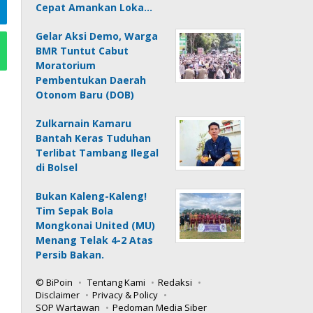
Cepat Amankan Loka…
Gelar Aksi Demo, Warga
BMR Tuntut Cabut
Moratorium
Pembentukan Daerah
Otonom Baru (DOB)
Zulkarnain Kamaru
Bantah Keras Tuduhan
Terlibat Tambang Ilegal
di Bolsel
Bukan Kaleng-Kaleng!
Tim Sepak Bola
Mongkonai United (MU)
Menang Telak 4-2 Atas
Persib Bakan.
© BiPoin
Tentang Kami
Redaksi
Disclaimer
Privacy & Policy
SOP Wartawan
Pedoman Media Siber