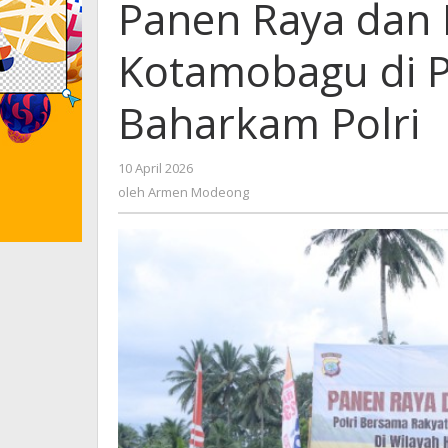
Panen Raya dan 
Kotamobagu di 
Baharkam Polri
10 April 2026
oleh
Armen
oleh
Armen Modeong
Modeong