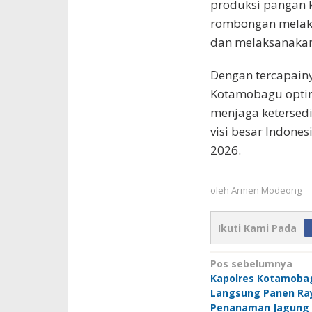
produksi pangan k
rombongan melaku
dan melaksanakan
Dengan tercapainya
Kotamobagu optim
menjaga ketersed
visi besar Indon
2026.
oleh
Armen Modeong
Ikuti Kami Pada
Navigasi
Pos sebelumnya
Kapolres Kotamobag
pos
Langsung Panen Ra
Penanaman Jagung