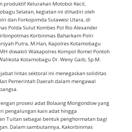
n produktif Kelurahan Motoboi Kecil,
agu Selatan, kegiatan ini dihadiri oleh
olri dan Forkopimda Sulawesi Utara, di
as Polda Sulut Kombes Pol Rio Alexander
 Dirbinpotmas Korbinmas Baharkam Polri
Nursyah Putra, M.Han, Kapolres Kotamobagu
, MH diwakili Wakapolres Kompol Romel Pontoh
. Walikota Kotamobagu Dr. Weny Gaib, Sp.M.
abat lintas sektoral ini menegaskan soliditas
, dan Pemerintah Daerah dalam mengawal
 bangsa.
 dengan prosesi adat Bolaang Mongondow yang
ri pengalungan kain adat hingga
an Tuitan sebagai bentuk penghormatan bagi
gan. Dalam sambutannya, Kakorbinmas