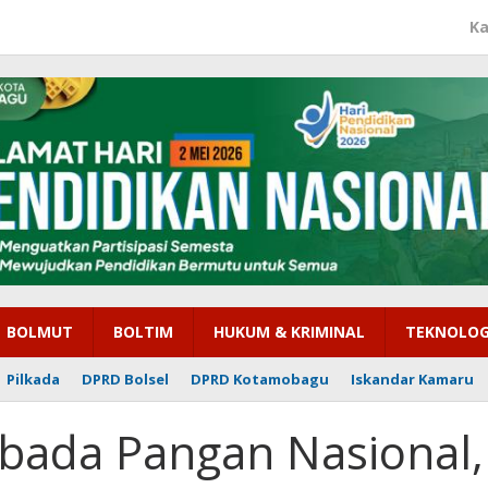
Ka
BOLMUT
BOLTIM
HUKUM & KRIMINAL
TEKNOLOG
Pilkada
DPRD Bolsel
DPRD Kotamobagu
Iskandar Kamaru
ada Pangan Nasional,