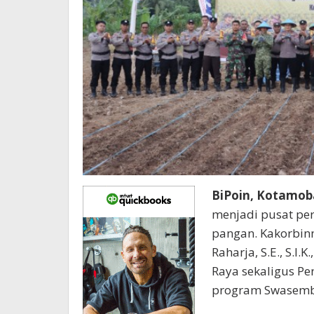
BiPoin, Kotamo
menjadi pusat pe
pangan. Kakorbinm
Raharja, S.E., S.I
Raya sekaligus P
program Swasemba