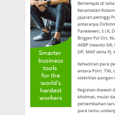
Bertempat di laha
Kecamatan Kotamob
jajaran petinggi P
antaranya Dirbinm
Panelewen, S.I.K,
Brigjen Pol Drs. 
AKBP Irwanto SIK
SIP, MAP serta Pj
Kehadiran para pej
antara Polri, TNI
stabilitas pangan
Kegiatan diawali
khidmat, mulai da
persembahan tari
para tamu undan