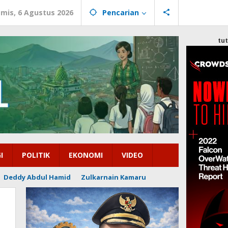
mis, 6 Agustus 2026
Pencarian
tu
I
POLITIK
EKONOMI
VIDEO
Deddy Abdul Hamid
Zulkarnain Kamaru