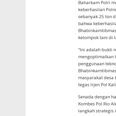
Baharkam Polri me
keberhasilan Po
sebanyak 25 ton d
bahwa keberhasilan
Bhabinkamtibmas 
kelompok tani di 
“Ini adalah bukti n
mengoptimalkan l
penggunaan tekno
Bhabinkamtibmas
masyarakat desa t
tegas Irjen Pol Ka
Senada dengan hal
Kombes Pol Rio A
langkah strategis