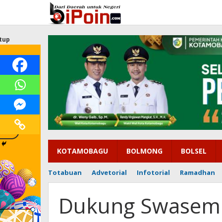
Lewati
ke
konten
tup
KOTAMOBAGU
BOLMONG
BOLSEL
Totabuan
Advetorial
Infotorial
Ramadhan
Dukung Swasemb