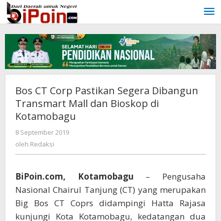
Lewati
ke
konten
Bos CT Corp Pastikan Segera Dibangun
Transmart Mall dan Bioskop di
Kotamobagu
8 September 2019
oleh
Redaksi
oleh
Redaksi
BiPoin.com, Kotamobagu
– Pengusaha
Nasional Chairul Tanjung (CT) yang merupakan
Big Bos CT Coprs didampingi Hatta Rajasa
kunjungi Kota Kotamobagu, kedatangan dua