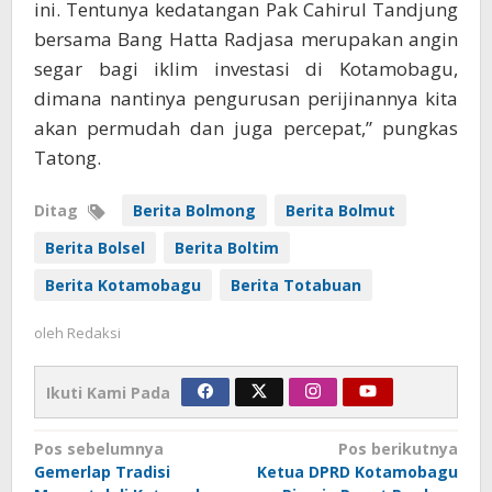
ini. Tentunya kedatangan Pak Cahirul Tandjung
bersama Bang Hatta Radjasa merupakan angin
segar bagi iklim investasi di Kotamobagu,
dimana nantinya pengurusan perijinannya kita
akan permudah dan juga percepat,” pungkas
Tatong.
Ditag
Berita Bolmong
Berita Bolmut
Berita Bolsel
Berita Boltim
Berita Kotamobagu
Berita Totabuan
oleh
Redaksi
Ikuti Kami Pada
Navigasi
Pos sebelumnya
Pos berikutnya
Gemerlap Tradisi
Ketua DPRD Kotamobagu
pos