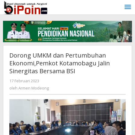
Lewati
ke
konten
Dorong UMKM dan Pertumbuhan
Ekonomi,Pemkot Kotamobagu Jalin
Sinergitas Bersama BSI
17 Februari 2023
oleh
Armen
oleh
Armen Modeong
Modeong