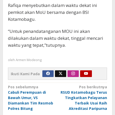
Rafiqa menyebutkan dalam waktu dekat ini
pemkot akan MoU bersama dengan BSI
Kotamobagu.
“Untuk penandatanganan MOU ini akan
dilakukan dalam waktu dekat, tinggal mencari
waktu yang tepat,”tutupnya.
oleh
Armen Modeong
Ikuti Kami Pada
Navigasi
Pos sebelumnya
Pos berikutnya
Cabuli Perempuan di
RSUD Kotamobagu Terus
pos
Bawah Umur, VS
Tingkatkan Pelayanan
Diamankan Tim Resmob
Terbaik Usai Raih
Polres Bitung
Akreditasi Paripurna