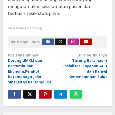
mengutamakan keselamatan pasien dan
berbasis resiko,tutupnya.
oleh
Armen Modeong
Ikuti Kami Pada
Navigasi
Pos sebelumnya
Pos berikutnya
Dorong UMKM dan
Tatong Bara,hadiri
pos
Pertumbuhan
Sosialisasi Layanan AHU
Ekonomi,Pemkot
dari Kanwil
Kotamobagu Jalin
Kemenkumhan Sulut
Sinergitas Bersama BSI