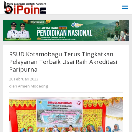
Lewati
ke
konten
RSUD Kotamobagu Terus Tingkatkan
Pelayanan Terbaik Usai Raih Akreditasi
Paripurna
20 Februari 2023
oleh
Armen
oleh
Armen Modeong
Modeong