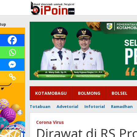
Lewati
ke
konten
tup
KOTAMOBAGU
BOLMONG
BOLSEL
Totabuan
Advetorial
Infotorial
Ramadhan
Corona Virus
Dirawat di RS P