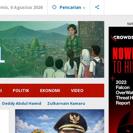
mis, 6 Agustus 2026
Pencarian
tu
I
POLITIK
EKONOMI
VIDEO
Deddy Abdul Hamid
Zulkarnain Kamaru