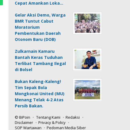
Cepat Amankan Loka…
Gelar Aksi Demo, Warga
BMR Tuntut Cabut
Moratorium
Pembentukan Daerah
Otonom Baru (DOB)
Zulkarnain Kamaru
Bantah Keras Tuduhan
Terlibat Tambang Ilegal
di Bolsel
Bukan Kaleng-Kaleng!
Tim Sepak Bola
Mongkonai United (MU)
Menang Telak 4-2 Atas
Persib Bakan.
© BiPoin
Tentang Kami
Redaksi
Disclaimer
Privacy & Policy
SOP Wartawan
Pedoman Media Siber