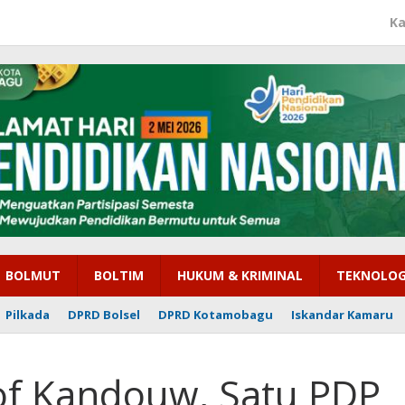
Ka
BOLMUT
BOLTIM
HUKUM & KRIMINAL
TEKNOLOG
Pilkada
DPRD Bolsel
DPRD Kotamobagu
Iskandar Kamaru
rof Kandouw, Satu PDP