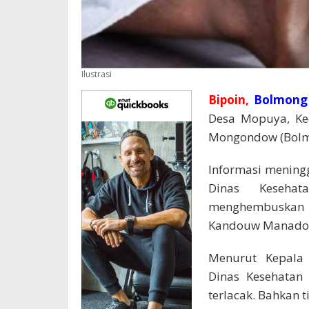
Ilustrasi
Bipoin,
Bolmon
Desa Mopuya, Ke
Mongondow (Bolmo
Informasi meningg
Dinas Keseha
menghembuskan 
Kandouw Manado, 
Menurut Kepala
Dinas Kesehatan 
terlacak. Bahkan 