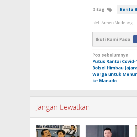
Ditag
Berita 
oleh
Armen Modeong
Ikuti Kami Pada
Navigasi
Pos sebelumnya
Putus Rantai Covid
pos
Bolsel Himbau Jajar
Warga untuk Menun
ke Manado
Jangan Lewatkan