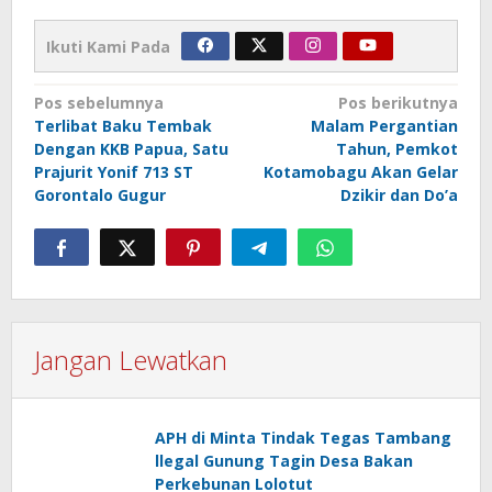
Ikuti Kami Pada
Navigasi
Pos sebelumnya
Pos berikutnya
Terlibat Baku Tembak
Malam Pergantian
pos
Dengan KKB Papua, Satu
Tahun, Pemkot
Prajurit Yonif 713 ST
Kotamobagu Akan Gelar
Gorontalo Gugur
Dzikir dan Do’a
Jangan Lewatkan
APH di Minta Tindak Tegas Tambang
llegal Gunung Tagin Desa Bakan
Perkebunan Lolotut