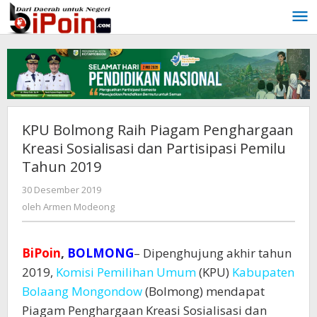
Lewati
ke
konten
KPU Bolmong Raih Piagam Penghargaan
Kreasi Sosialisasi dan Partisipasi Pemilu
Tahun 2019
30 Desember 2019
oleh
Armen
oleh
Armen Modeong
Modeong
BiPoin
,
BOLMONG
– Dipenghujung akhir tahun
2019,
Komisi Pemilihan Umum
(KPU)
Kabupaten
Bolaang Mongondow
(Bolmong) mendapat
Piagam Penghargaan Kreasi Sosialisasi dan