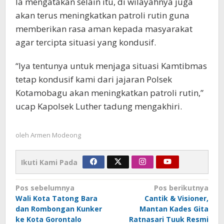
Ia mengatakan selain itu, di wilayahnya juga
akan terus meningkatkan patroli rutin guna
memberikan rasa aman kepada masyarakat
agar tercipta situasi yang kondusif.
“Iya tentunya untuk menjaga situasi Kamtibmas
tetap kondusif kami dari jajaran Polsek
Kotamobagu akan meningkatkan patroli rutin,”
ucap Kapolsek Luther tadung mengakhiri.
oleh
Armen Modeong
Ikuti Kami Pada
Navigasi
Pos sebelumnya
Pos berikutnya
Wali Kota Tatong Bara
Cantik & Visioner,
pos
dan Rombongan Kunker
Mantan Kades Gita
ke Kota Gorontalo
Ratnasari Tuuk Resmi