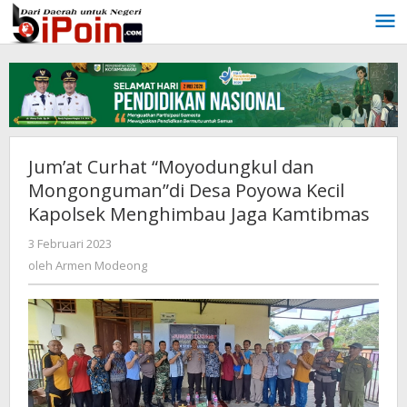
Lewati
ke
konten
Jum’at Curhat “Moyodungkul dan
Mongonguman”di Desa Poyowa Kecil
Kapolsek Menghimbau Jaga Kamtibmas
3 Februari 2023
oleh
Armen
oleh
Armen Modeong
Modeong