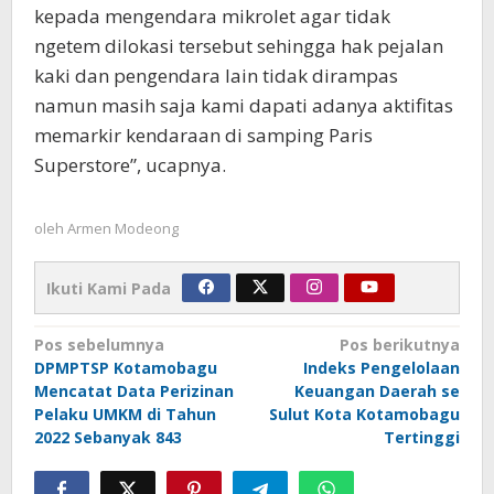
kepada mengendara mikrolet agar tidak
ngetem dilokasi tersebut sehingga hak pejalan
kaki dan pengendara lain tidak dirampas
namun masih saja kami dapati adanya aktifitas
memarkir kendaraan di samping Paris
Superstore”, ucapnya.
oleh
Armen Modeong
Ikuti Kami Pada
Navigasi
Pos sebelumnya
Pos berikutnya
DPMPTSP Kotamobagu
Indeks Pengelolaan
pos
Mencatat Data Perizinan
Keuangan Daerah se
Pelaku UMKM di Tahun
Sulut Kota Kotamobagu
2022 Sebanyak 843
Tertinggi