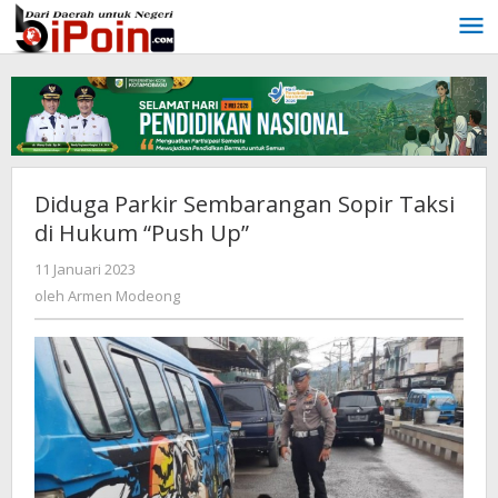
Lewati
ke
konten
Diduga Parkir Sembarangan Sopir Taksi
di Hukum “Push Up”
11 Januari 2023
oleh
Armen
oleh
Armen Modeong
Modeong