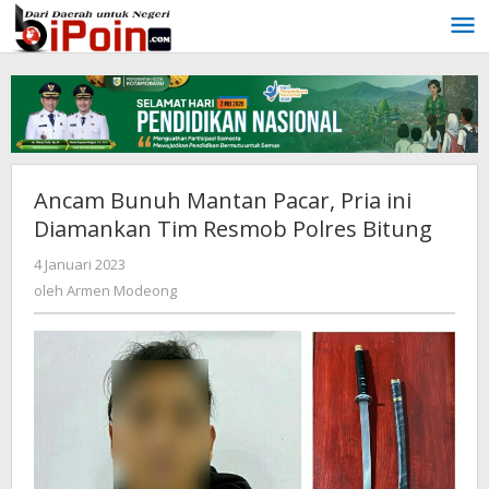
Lewati
ke
konten
Ancam Bunuh Mantan Pacar, Pria ini
Diamankan Tim Resmob Polres Bitung
4 Januari 2023
oleh
Armen
oleh
Armen Modeong
Modeong