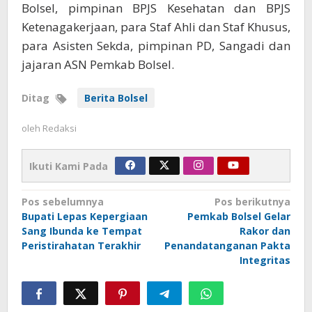
Bolsel, pimpinan BPJS Kesehatan dan BPJS
Ketenagakerjaan, para Staf Ahli dan Staf Khusus,
para Asisten Sekda, pimpinan PD, Sangadi dan
jajaran ASN Pemkab Bolsel.
Ditag
Berita Bolsel
oleh
Redaksi
Ikuti Kami Pada
Navigasi
Pos sebelumnya
Pos berikutnya
Bupati Lepas Kepergiaan
Pemkab Bolsel Gelar
pos
Sang Ibunda ke Tempat
Rakor dan
Peristirahatan Terakhir
Penandatanganan Pakta
Integritas