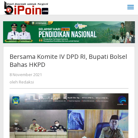
Lewati
ke
konten
Bersama Komite IV DPD RI, Bupati Bolsel
Bahas HKPD
8 November 2021
oleh
Redaksi
oleh
Redaksi