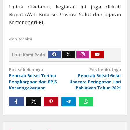
Untuk diketahui, kegiatan ini juga diikuti
Bupati/Wali Kota se-Provinsi Sulut dan jajaran
Kemendagri-RI
.
oleh
Redaksi
Ikuti Kami Pada
Navigasi
Pos sebelumnya
Pos berikutnya
Pemkab Bolsel Terima
Pemkab Bolsel Gelar
pos
Penghargaan dari BPJS
Upacara Peringatan Hari
Ketenagakerjaan
Pahlawan Tahun 2021