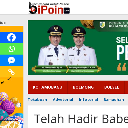
Lewati
ke
konten
tup
KOTAMOBAGU
BOLMONG
BOLSEL
Totabuan
Advetorial
Infotorial
Ramadhan
Telah Hadir Bab