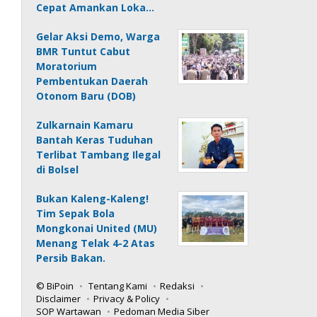
Cepat Amankan Loka…
Gelar Aksi Demo, Warga
BMR Tuntut Cabut
Moratorium
Pembentukan Daerah
Otonom Baru (DOB)
Zulkarnain Kamaru
Bantah Keras Tuduhan
Terlibat Tambang Ilegal
di Bolsel
Bukan Kaleng-Kaleng!
Tim Sepak Bola
Mongkonai United (MU)
Menang Telak 4-2 Atas
Persib Bakan.
© BiPoin
Tentang Kami
Redaksi
Disclaimer
Privacy & Policy
SOP Wartawan
Pedoman Media Siber