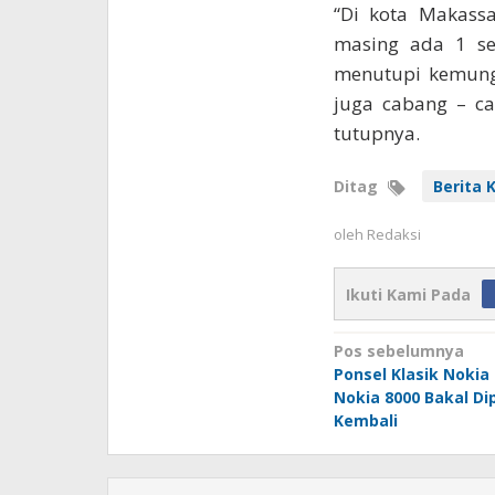
“Di kota Makassa
masing ada 1 se
menutupi kemungk
juga cabang – c
tutupnya.
Ditag
Berita
oleh
Redaksi
Ikuti Kami Pada
Navigasi
Pos sebelumnya
Ponsel Klasik Nokia
pos
Nokia 8000 Bakal Di
Kembali