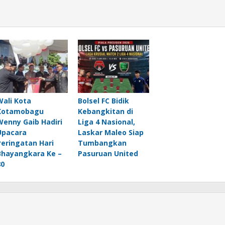
Wali Kota
Bolsel FC Bidik
Kotamobagu
Kebangkitan di
Wenny Gaib Hadiri
Liga 4 Nasional,
Upacara
Laskar Maleo Siap
Peringatan Hari
Tumbangkan
Bhayangkara Ke –
Pasuruan United
80