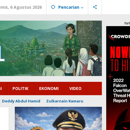
mis, 6 Agustus 2026
Pencarian
tu
I
POLITIK
EKONOMI
VIDEO
Deddy Abdul Hamid
Zulkarnain Kamaru