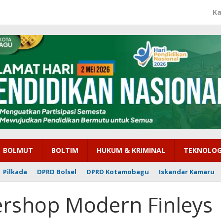
Ka
BOLMUT
BOLTIM
HUKUM & KRIMINAL
TEKNOLOG
Pilkada
DPRD Bolsel
DPRD Kotamobagu
Iskandar Kamaru
ershop Modern Finleys