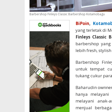
Barbershop Finleys Classic Barbershop Kotamobagu
BiPoin
,
Kotamo
yang terletak di 
Finleys Classic
barbershop yang
lebih fresh, styli
Barbershop Finl
untuk tempat cu
tukang cukur para 
Baharudin ownner
hanya melayani 
melayani anak-a
menjual berbag