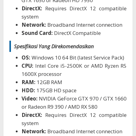
GTX 1650 or Radeon HD 7950
DirectX:
Requires DirectX 12 compatible
system
Network:
Broadband Internet connection
Sound Card:
DirectX Compatible
Spesifikasi Yang Direkomendasikan
OS:
Windows 10 64 Bit (latest Service Pack)
CPU:
Intel Core i5-2500K or AMD Ryzen R5
1600X processor
RAM:
12GB RAM
HDD:
175GB HD space
Video:
NVIDIA GeForce GTX 970 / GTX 1660
or Radeon R9 390 / AMD RX 580
DirectX:
Requires DirectX 12 compatible
system
Network:
Broadband Internet connection