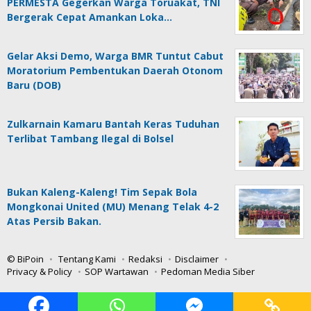
PERMESTA Gegerkan Warga Toruakat, TNI
Bergerak Cepat Amankan Loka…
Gelar Aksi Demo, Warga BMR Tuntut Cabut
Moratorium Pembentukan Daerah Otonom
Baru (DOB)
Zulkarnain Kamaru Bantah Keras Tuduhan
Terlibat Tambang Ilegal di Bolsel
Bukan Kaleng-Kaleng! Tim Sepak Bola
Mongkonai United (MU) Menang Telak 4-2
Atas Persib Bakan.
© BiPoin
Tentang Kami
Redaksi
Disclaimer
Privacy & Policy
SOP Wartawan
Pedoman Media Siber