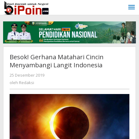
Lewati
ke
konten
Besok! Gerhana Matahari Cincin
Menyambangi Langit Indonesia
25 Desember 2019
oleh
Redaksi
oleh
Redaksi