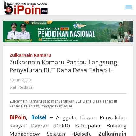
Lewati
ke
konten
Zulkarnain Kamaru
Zulkarnain Kamaru Pantau Langsung
Penyaluran BLT Dana Desa Tahap III
10 Juni 2020
oleh
Redaksi
oleh
Redaksi
Zulkarnain Kamaru saat menyerahkan BLT Dana Desa Tahap III
kepada salah satu masyarakat Bolsel
BiPoin
,
Bolsel
–
Anggota Dewan Perwakilan
Rakyat Daerah (DPRD) Kabupaten Bolaang
Mongondow Selatan (Bolsel),
Zulkarnain