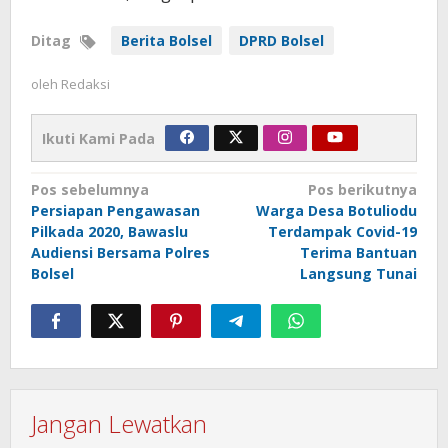
Ditag
Berita Bolsel
DPRD Bolsel
oleh
Redaksi
Ikuti Kami Pada
Navigasi
Pos sebelumnya
Pos berikutnya
Persiapan Pengawasan
Warga Desa Botuliodu
pos
Pilkada 2020, Bawaslu
Terdampak Covid-19
Audiensi Bersama Polres
Terima Bantuan
Bolsel
Langsung Tunai
Jangan Lewatkan