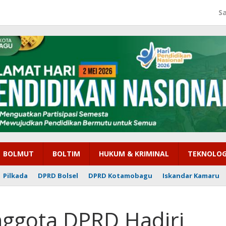
S
BOLMUT
BOLTIM
HUKUM & KRIMINAL
TEKNOLOG
Pilkada
DPRD Bolsel
DPRD Kotamobagu
Iskandar Kamaru
ggota DPRD Hadiri