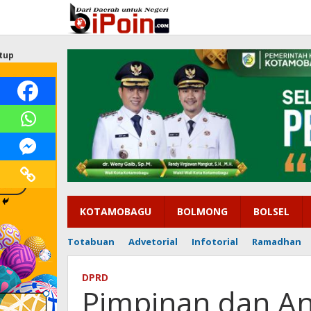
Lewati
ke
konten
tup
KOTAMOBAGU
BOLMONG
BOLSEL
Totabuan
Advetorial
Infotorial
Ramadhan
DPRD
Pimpinan dan An