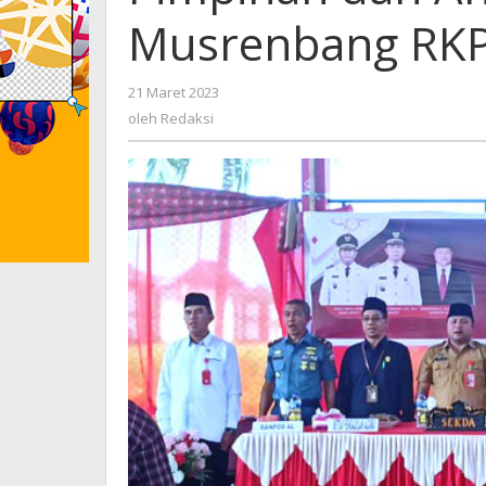
Musrenbang RK
21 Maret 2023
oleh
Redaksi
oleh
Redaksi