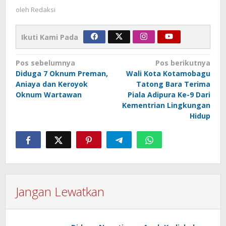
oleh
Redaksi
Ikuti Kami Pada
Navigasi
Pos sebelumnya
Pos berikutnya
Diduga 7 Oknum Preman,
Wali Kota Kotamobagu
pos
Aniaya dan Keroyok
Tatong Bara Terima
Oknum Wartawan
Piala Adipura Ke-9 Dari
Kementrian Lingkungan
Hidup
Jangan Lewatkan