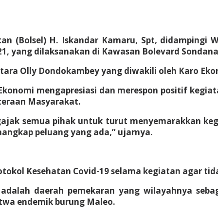
n (Bolsel) H. Iskandar Kamaru, Spt, didampingi
21, yang dilaksanakan di Kawasan Bolevard Sondana
 Utara Olly Dondokambey yang diwakili oleh Karo Eko
onomi mengapresiasi dan merespon positif kegiata
hteraan Masyarakat.
ajak semua pihak untuk turut menyemarakkan kegia
nangkap peluang yang ada,” ujarnya.
kol Kesehatan Covid-19 selama kegiatan agar tidak 
el adalah daerah pemekaran yang wilayahnya seb
atwa endemik burung Maleo.