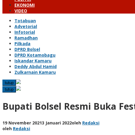
EKONOMI
VIDEO
Totabuan
Advetorial
Infotorial
Ramadhan
Pilkada
DPRD Bolsel
DPRD Kotamobagu
Iskandar Kamaru
Deddy Abdul Hamid
Zulkarnain Kamaru
tutup
tutup
Bupati Bolsel Resmi Buka Fe
19 November 2021
3 Januari 2022
oleh
Redaksi
oleh
Redaksi