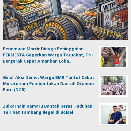
Penemuan Mortir Diduga Peninggalan
PERMESTA Gegerkan Warga Toruakat, TNI
Bergerak Cepat Amankan Loka…
Gelar Aksi Demo, Warga BMR Tuntut Cabut
Moratorium Pembentukan Daerah Otonom
Baru (DOB)
Zulkarnain Kamaru Bantah Keras Tuduhan
Terlibat Tambang Ilegal di Bolsel