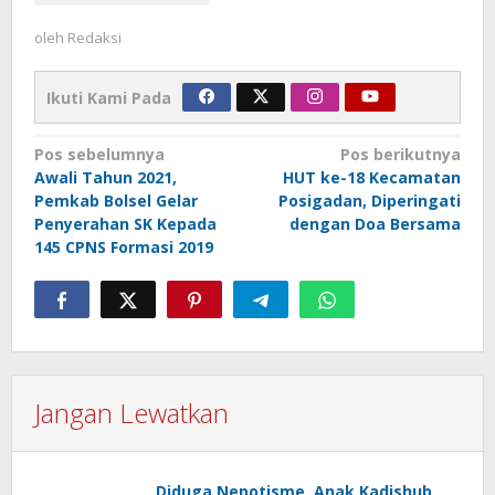
oleh
Redaksi
Ikuti Kami Pada
Navigasi
Pos sebelumnya
Pos berikutnya
Awali Tahun 2021,
HUT ke-18 Kecamatan
pos
Pemkab Bolsel Gelar
Posigadan, Diperingati
Penyerahan SK Kepada
dengan Doa Bersama
145 CPNS Formasi 2019
Jangan Lewatkan
Diduga Nepotisme, Anak Kadishub