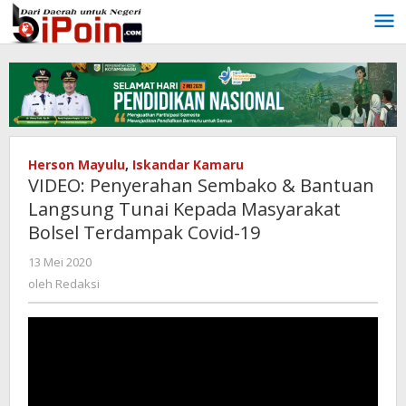
Lewati
ke
konten
Herson Mayulu
,
Iskandar Kamaru
VIDEO: Penyerahan Sembako & Bantuan
Langsung Tunai Kepada Masyarakat
Bolsel Terdampak Covid-19
13 Mei 2020
oleh
Redaksi
oleh
Redaksi