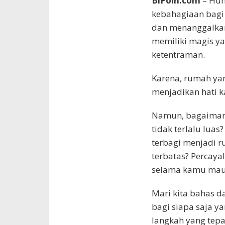
BiPoin.com
– Hun
kebahagiaan bagi
dan menanggalkan
memiliki magis 
ketentraman.
Karena, rumah ya
menjadikan hati k
Namun, bagaimana
tidak terlalu lua
terbagi menjadi r
terbatas? Percaya
selama kamu mau 
Mari kita bahas d
bagi siapa saja 
langkah yang tepa