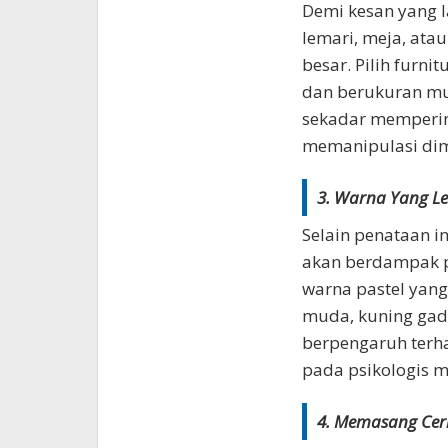
Demi kesan yang l
lemari, meja, ata
besar. Pilih furni
dan berukuran mung
sekadar memperin
memanipulasi dim
3. Warna Yang L
Selain penataan in
akan berdampak pa
warna pastel yang 
muda, kuning gadi
berpengaruh terha
pada psikologis m
4. Memasang Ce