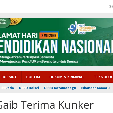
S
BOLMUT
BOLTIM
HUKUM & KRIMINAL
TEKNOLOG
Pilkada
DPRD Bolsel
DPRD Kotamobagu
Iskandar Kamaru
Gaib Terima Kunker