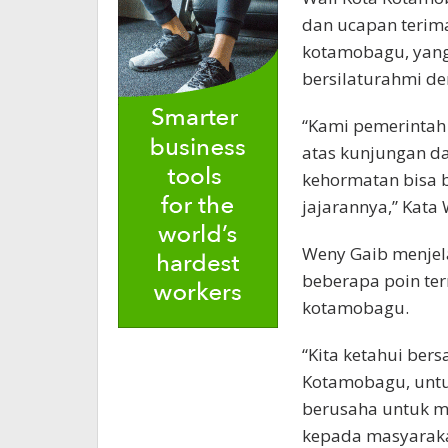
dan ucapan terima
kotamobagu, yan
bersilaturahmi d
“Kami pemerintah
atas kunjungan dar
kehormatan bisa b
jajarannya,” Kata
Weny Gaib menjel
beberapa poin ter
kotamobagu.
“Kita ketahui ber
Kotamobagu, untu
berusaha untuk 
kepada masyaraka