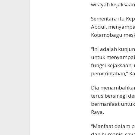
wilayah kejaksaan,
Sementara itu Kep
Abdul, menyampai
Kotamobagu meski
“Ini adalah kunju
untuk menyampaika
fungsi kejaksaan,
pemerintahan,” Ka
Dia menambahkan 
terus bersinegi d
bermanfaat untuk
Raya.
“Manfaat dalam p
dan humanis, saya