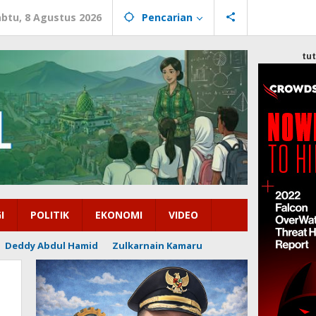
abtu, 8 Agustus 2026
Pencarian
tu
I
POLITIK
EKONOMI
VIDEO
Deddy Abdul Hamid
Zulkarnain Kamaru