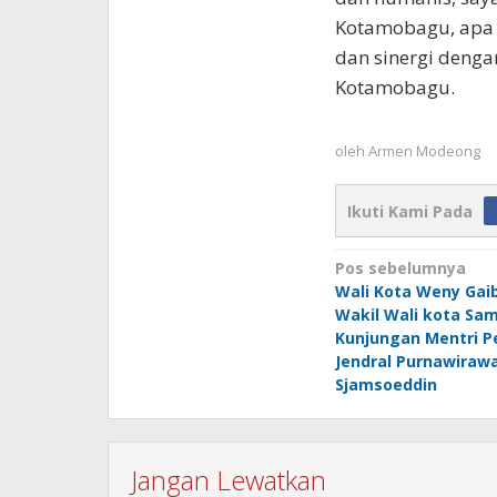
Kotamobagu, apa y
dan sinergi denga
Kotamobagu.
oleh
Armen Modeong
Ikuti Kami Pada
Navigasi
Pos sebelumnya
Wali Kota Weny Gai
pos
Wakil Wali kota Sa
Kunjungan Mentri P
Jendral Purnawirawa
Sjamsoeddin
Jangan Lewatkan