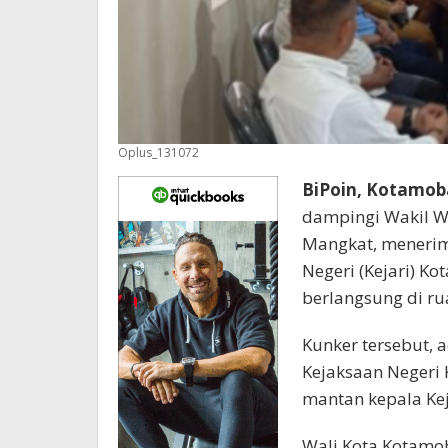
Oplus_131072
BiPoin, Kotamob
dampingi Wakil W
Mangkat, menerim
Negeri (Kejari) K
berlangsung di ru
Kunker tersebut, 
Kejaksaan Negeri
mantan kepala Kej
Wali Kota Kotamo