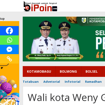
Lewati
ke
konten
tup
KOTAMOBAGU
BOLMONG
BOLSEL
Totabuan
Advetorial
Infotorial
Ramadhan
Wali kota Weny 