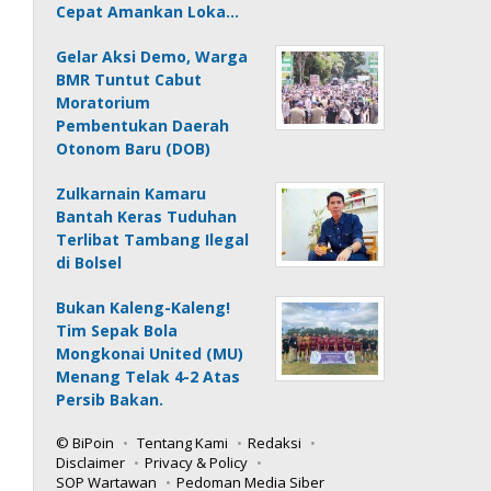
Cepat Amankan Loka…
Gelar Aksi Demo, Warga
BMR Tuntut Cabut
Moratorium
Pembentukan Daerah
Otonom Baru (DOB)
Zulkarnain Kamaru
Bantah Keras Tuduhan
Terlibat Tambang Ilegal
di Bolsel
Bukan Kaleng-Kaleng!
Tim Sepak Bola
Mongkonai United (MU)
Menang Telak 4-2 Atas
Persib Bakan.
© BiPoin
Tentang Kami
Redaksi
Disclaimer
Privacy & Policy
SOP Wartawan
Pedoman Media Siber