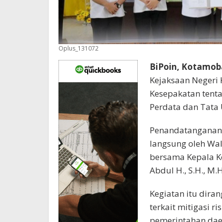
Oplus_131072
BiPoin, Kotamo
Kejaksaan Negeri
Kesepakatan ten
Perdata dan Tata 
Penandatanganan 
langsung oleh Wal
bersama Kepala K
Abdul H., S.H., M
Kegiatan itu dira
terkait mitigasi 
pemerintahan dae