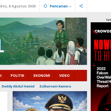
abtu, 8 Agustus 2026
Pencarian
tu
I
POLITIK
EKONOMI
VIDEO
Deddy Abdul Hamid
Zulkarnain Kamaru