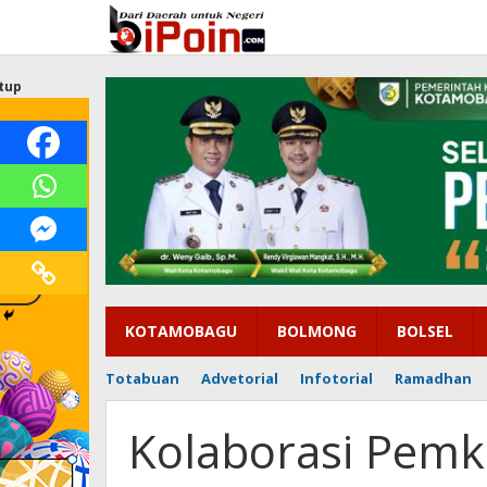
Lewati
ke
konten
tup
KOTAMOBAGU
BOLMONG
BOLSEL
Totabuan
Advetorial
Infotorial
Ramadhan
Kolaborasi Pemk