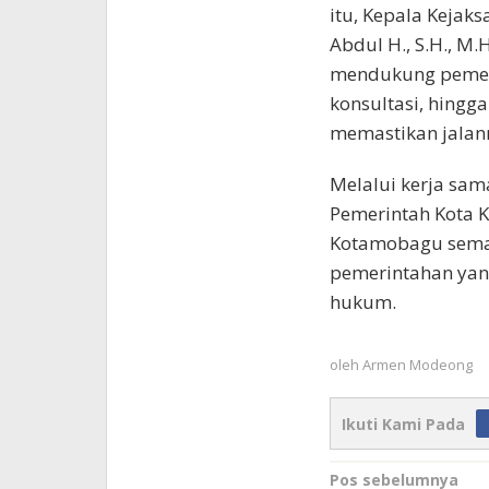
itu, Kepala Kejak
Abdul H., S.H., 
mendukung pemer
konsultasi, hing
memastikan jalann
Melalui kerja sam
Pemerintah Kota 
Kotamobagu semak
pemerintahan yang
hukum.
oleh
Armen Modeong
Ikuti Kami Pada
Navigasi
Pos sebelumnya