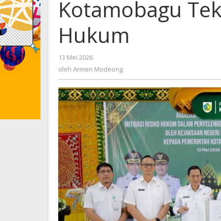
Kotamobagu Te
Hukum
13 Mei 2026
oleh
Armen
oleh
Armen Modeong
Modeong