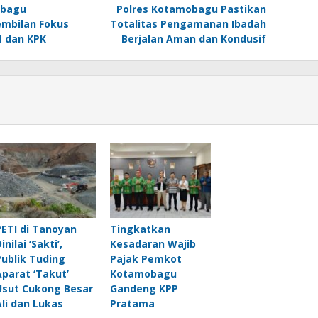
obagu
Polres Kotamobagu Pastikan
mbilan Fokus
Totalitas Pengamanan Ibadah
 dan KPK
Berjalan Aman dan Kondusif
PETI di Tanoyan
Tingkatkan
inilai ‘Sakti’,
Kesadaran Wajib
Publik Tuding
Pajak Pemkot
Aparat ‘Takut’
Kotamobagu
Usut Cukong Besar
Gandeng KPP
Ali dan Lukas
Pratama