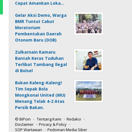
Cepat Amankan Loka…
Gelar Aksi Demo, Warga
BMR Tuntut Cabut
Moratorium
Pembentukan Daerah
Otonom Baru (DOB)
Zulkarnain Kamaru
Bantah Keras Tuduhan
Terlibat Tambang Ilegal
di Bolsel
Bukan Kaleng-Kaleng!
Tim Sepak Bola
Mongkonai United (MU)
Menang Telak 4-2 Atas
Persib Bakan.
© BiPoin
Tentang Kami
Redaksi
Disclaimer
Privacy & Policy
SOP Wartawan
Pedoman Media Siber