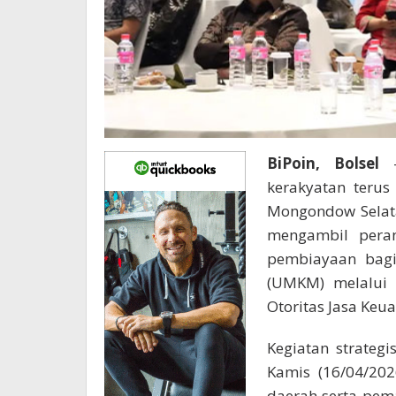
BiPoin, Bolsel
–
kerakyatan terus
Mongondow Selata
mengambil pera
pembiayaan bagi
(UMKM) melalui k
Otoritas Jasa Keu
Kegiatan strateg
Kamis (16/04/202
daerah serta pem