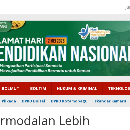
Ju
BOLMUT
BOLTIM
HUKUM & KRIMINAL
TEKNOLOG
Pilkada
DPRD Bolsel
DPRD Kotamobagu
Iskandar Kamaru
ermodalan Lebih