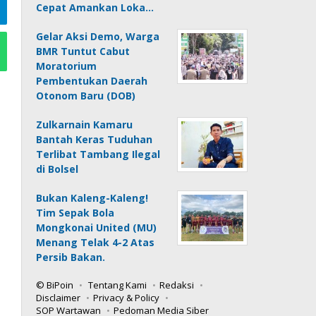
Cepat Amankan Loka…
Gelar Aksi Demo, Warga
BMR Tuntut Cabut
Moratorium
Pembentukan Daerah
Otonom Baru (DOB)
Zulkarnain Kamaru
Bantah Keras Tuduhan
Terlibat Tambang Ilegal
di Bolsel
Bukan Kaleng-Kaleng!
Tim Sepak Bola
Mongkonai United (MU)
Menang Telak 4-2 Atas
Persib Bakan.
© BiPoin
Tentang Kami
Redaksi
Disclaimer
Privacy & Policy
SOP Wartawan
Pedoman Media Siber