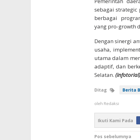
Pemerintah daer
sebagai strategi
berbagai program
yang pro-growth d
Dengan sinergi an
usaha, implement
utama dalam menc
adaptif, dan ber
Selatan.
(infotorial
Ditag
Berita B
oleh
Redaksi
Ikuti Kami Pada
Navigasi
Pos sebelumnya