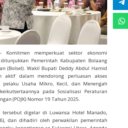
 Komitmen memperkuat sektor ekonomi
 ditunjukkan Pemerintah Kabupaten Bolaang
n (Bolsel). Wakil Bupati Deddy Abdul Hamid
n aktif dalam mendorong perluasan akses
 pelaku Usaha Mikro, Kecil, dan Menengah
eikutsertaannya pada Sosialisasi Peraturan
angan (POJK) Nomor 19 Tahun 2025.
is tersebut digelar di Luwansa Hotel Manado,
6), dan dihadiri oleh perwakilan pemerintah
angku kepentingan se-Sulawesi Utara. Agenda