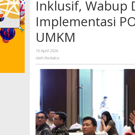
Inklusif, Wabup
Implementasi PO
UMKM
16 April 2026
oleh
Redaksi
oleh
Redaksi