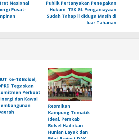
tret Nasional
Publik Pertanyakan Penegakan
nergi Pusat–
Hukum TSK GL Penganiayaan
mpinan
Sudah Tahap ll diduga Masih di
luar Tahanan
HUT ke-18 Bolsel,
DPRD Tegaskan
Komitmen Perkuat
Sinergi dan Kawal
Pembangunan
Resmikan
Daerah
Kampung Tematik
Ideal, Pemkab
Bolsel Hadirkan
Hunian Layak dan
Pilot Project DAK