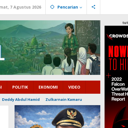
mat, 7 Agustus 2026
Pencarian
tu
I
POLITIK
EKONOMI
VIDEO
Deddy Abdul Hamid
Zulkarnain Kamaru