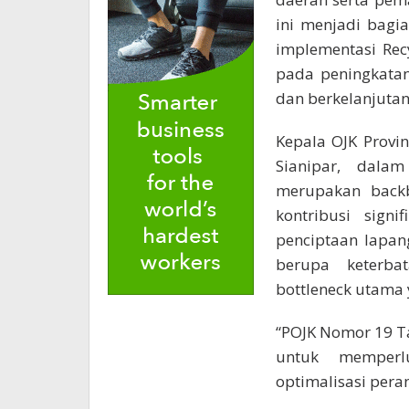
ini menjadi bagi
implementasi Rec
pada peningkata
dan berkelanjutan
Kepala OJK Provin
Sianipar, dal
merupakan backb
kontribusi sign
penciptaan lapan
berupa keterba
bottleneck utama 
“POJK Nomor 19 T
untuk memper
optimalisasi pera