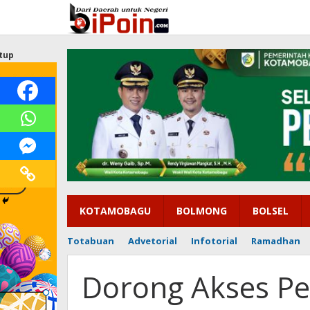
Lewati
ke
konten
tup
KOTAMOBAGU
BOLMONG
BOLSEL
Totabuan
Advetorial
Infotorial
Ramadhan
Dorong Akses P