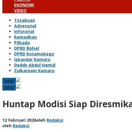
EKONOMI
VIDEO
Totabuan
Advetorial
Infotorial
Ramadhan
Pilkada
DPRD Bolsel
DPRD Kotamobagu
Iskandar Kamaru
Deddy Abdul Hamid
Zulkarnain Kamaru
tutup
tutup
Huntap Modisi Siap Diresmika
12 Februari 2026
oleh
Redaksi
oleh
Redaksi