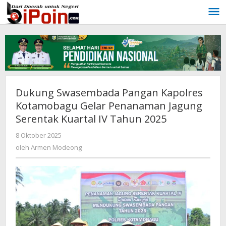
Lewati
ke
konten
Dukung Swasembada Pangan Kapolres
Kotamobagu Gelar Penanaman Jagung
Serentak Kuartal IV Tahun 2025
8 Oktober 2025
oleh
Armen
oleh
Armen Modeong
Modeong