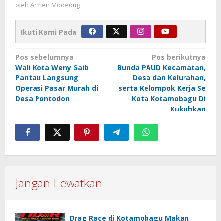
oleh
Armen Modeong
Ikuti Kami Pada
Navigasi
Pos sebelumnya
Pos berikutnya
Wali Kota Weny Gaib
Bunda PAUD Kecamatan,
pos
Pantau Langsung
Desa dan Kelurahan,
Operasi Pasar Murah di
serta Kelompok Kerja Se
Desa Pontodon
Kota Kotamobagu Di
Kukuhkan
Jangan Lewatkan
Drag Race di Kotamobagu Makan