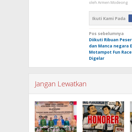
oleh
Armen Modeong
Ikuti Kami Pada
Navigasi
Pos sebelumnya
Diikuti Ribuan Peser
pos
dan Manca negara 
Motampot Fun Race
Digelar
Jangan Lewatkan