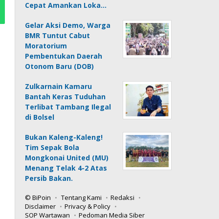
Cepat Amankan Loka…
Gelar Aksi Demo, Warga
BMR Tuntut Cabut
Moratorium
Pembentukan Daerah
Otonom Baru (DOB)
Zulkarnain Kamaru
Bantah Keras Tuduhan
Terlibat Tambang Ilegal
di Bolsel
Bukan Kaleng-Kaleng!
Tim Sepak Bola
Mongkonai United (MU)
Menang Telak 4-2 Atas
Persib Bakan.
© BiPoin
Tentang Kami
Redaksi
Disclaimer
Privacy & Policy
SOP Wartawan
Pedoman Media Siber