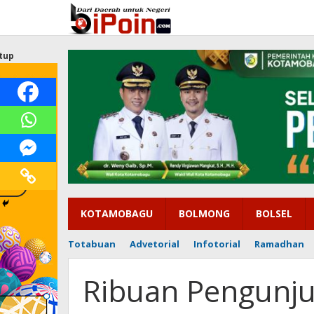
Lewati
ke
konten
tup
KOTAMOBAGU
BOLMONG
BOLSEL
Totabuan
Advetorial
Infotorial
Ramadhan
Ribuan Pengunju