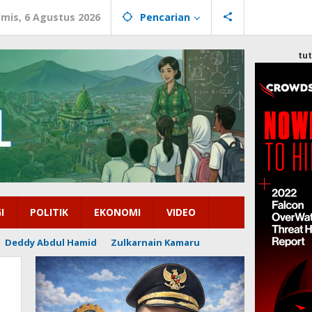
mis, 6 Agustus 2026
Pencarian
tu
I
POLITIK
EKONOMI
VIDEO
Deddy Abdul Hamid
Zulkarnain Kamaru