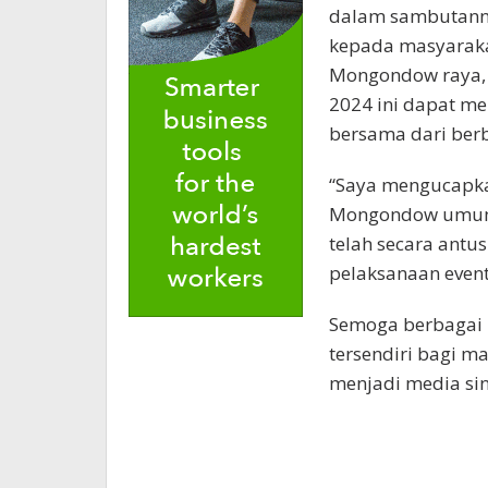
dalam sambutann
kepada masyaraka
Mongondow raya, 
2024 ini dapat me
bersama dari berb
“Saya mengucapka
Mongondow umumn
telah secara ant
pelaksanaan event 
Semoga berbagai 
tersendiri bagi m
menjadi media si