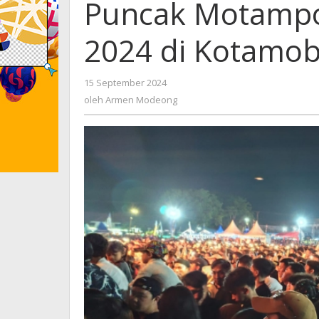
Puncak Motampot
2024 di Kotamo
15 September 2024
oleh
Armen
oleh
Armen Modeong
Modeong