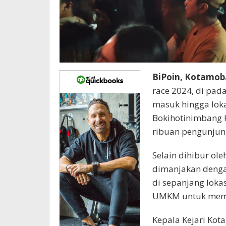
BiPoin, Kotamo
race 2024, di pad
masuk hingga loka
Bokihotinimbang 
ribuan pengunjung
Selain dihibur ol
dimanjakan dengan
di sepanjang loka
UMKM untuk memp
Kepala Kejari Kot