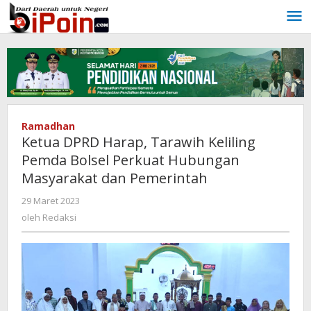
Lewati
ke
konten
Ramadhan
Ketua DPRD Harap, Tarawih Keliling
Pemda Bolsel Perkuat Hubungan
Masyarakat dan Pemerintah
29 Maret 2023
oleh
Redaksi
oleh
Redaksi