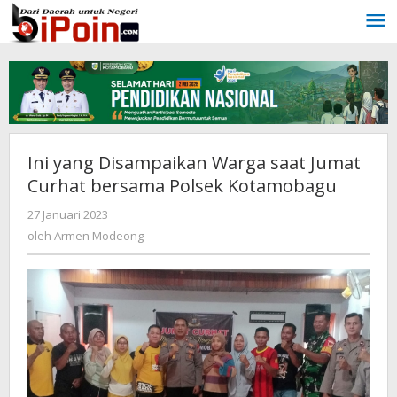
Lewati
ke
konten
Ini yang Disampaikan Warga saat Jumat
Curhat bersama Polsek Kotamobagu
27 Januari 2023
oleh
Armen
oleh
Armen Modeong
Modeong