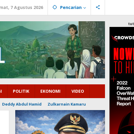
mat, 7 Agustus 2026
Pencarian
tu
I
POLITIK
EKONOMI
VIDEO
Deddy Abdul Hamid
Zulkarnain Kamaru