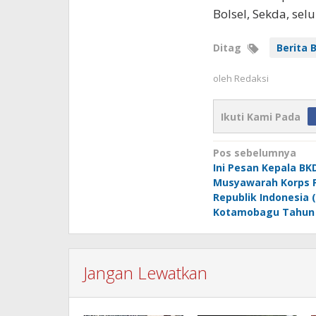
Bolsel, Sekda, se
Ditag
Berita B
oleh
Redaksi
Ikuti Kami Pada
Navigasi
Pos sebelumnya
Ini Pesan Kepala BKD
pos
Musyawarah Korps 
Republik Indonesia (
Kotamobagu Tahun 
Jangan Lewatkan