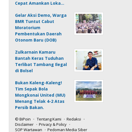
Cepat Amankan Loka…
Gelar Aksi Demo, Warga
BMR Tuntut Cabut
Moratorium
Pembentukan Daerah
Otonom Baru (DOB)
Zulkarnain Kamaru
Bantah Keras Tuduhan
Terlibat Tambang Ilegal
di Bolsel
Bukan Kaleng-Kaleng!
Tim Sepak Bola
Mongkonai United (MU)
Menang Telak 4-2 Atas
Persib Bakan.
© BiPoin
Tentang Kami
Redaksi
Disclaimer
Privacy & Policy
SOP Wartawan
Pedoman Media Siber