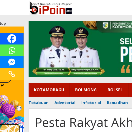
Lewati
ke
konten
tup
KOTAMOBAGU
BOLMONG
BOLSEL
Totabuan
Advetorial
Infotorial
Ramadhan
Pesta Rakyat Akh