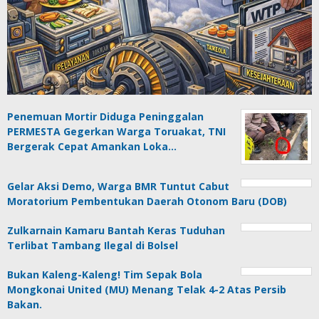
Penemuan Mortir Diduga Peninggalan
PERMESTA Gegerkan Warga Toruakat, TNI
Bergerak Cepat Amankan Loka…
Gelar Aksi Demo, Warga BMR Tuntut Cabut
Moratorium Pembentukan Daerah Otonom Baru (DOB)
Zulkarnain Kamaru Bantah Keras Tuduhan
Terlibat Tambang Ilegal di Bolsel
Bukan Kaleng-Kaleng! Tim Sepak Bola
Mongkonai United (MU) Menang Telak 4-2 Atas Persib
Bakan.