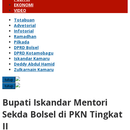
EKONOMI
VIDEO
Totabuan
Advetorial
Infotorial
Ramadhan
Pilkada
DPRD Bolsel
DPRD Kotamobagu
Iskandar Kamaru
Deddy Abdul Hamid
Zulkarnain Kamaru
tutup
tutup
Bupati Iskandar Mentori
Sekda Bolsel di PKN Tingkat
II