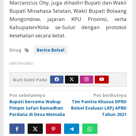
Marzanzius Ohy, juga dihadiri Bupati dan Wakil
Bupati Minahasa Selatan, Wakil Bupati Bolaang
Mongondow, jajaran KPU Provinsi, serta
Kabupaten/Kota se-Sulut dengan protokol
kesehatan secara ketat.
Ditag
Berita Bolsel
oleh
Redaksi
Ikuti Kami Pada
Navigasi
Pos sebelumnya
Pos berikutnya
Bupati bersama Wabup
Tim Panitia Khusus DPRD
pos
Pimpin Safari Ramadhan
Bolsel Evaluasi LKPJ APBD
Perdana di Desa Momalia
Tahun 2021