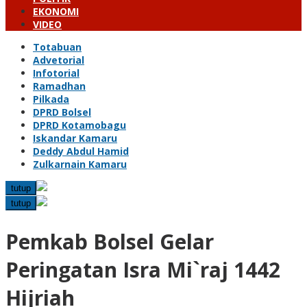
EKONOMI
VIDEO
Totabuan
Advetorial
Infotorial
Ramadhan
Pilkada
DPRD Bolsel
DPRD Kotamobagu
Iskandar Kamaru
Deddy Abdul Hamid
Zulkarnain Kamaru
tutup
tutup
Pemkab Bolsel Gelar
Peringatan Isra Mi`raj 1442
Hijriah