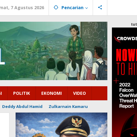
mat, 7 Agustus 2026
Pencarian
tu
I
POLITIK
EKONOMI
VIDEO
Deddy Abdul Hamid
Zulkarnain Kamaru