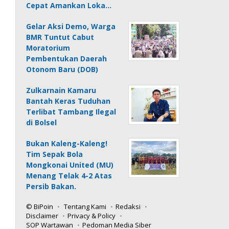
Cepat Amankan Loka…
Gelar Aksi Demo, Warga
BMR Tuntut Cabut
Moratorium
Pembentukan Daerah
Otonom Baru (DOB)
Zulkarnain Kamaru
Bantah Keras Tuduhan
Terlibat Tambang Ilegal
di Bolsel
Bukan Kaleng-Kaleng!
Tim Sepak Bola
Mongkonai United (MU)
Menang Telak 4-2 Atas
Persib Bakan.
© BiPoin
Tentang Kami
Redaksi
Disclaimer
Privacy & Policy
SOP Wartawan
Pedoman Media Siber