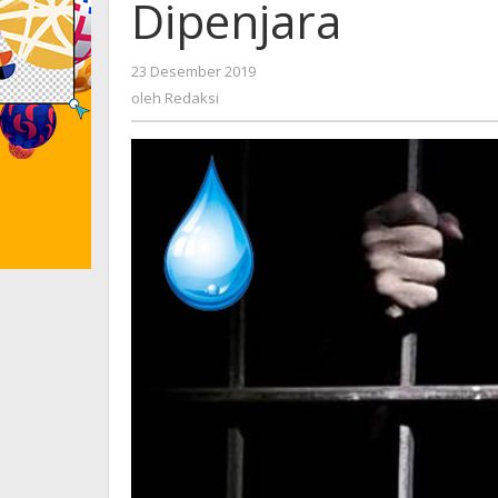
Dipenjara
23 Desember 2019
oleh
Redaksi
oleh
Redaksi