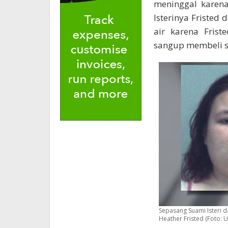
meninggal karena
Isterinya Fristed
air karena Fris
sangup membeli s
Sepasang Suami Isteri d
Heather Fristed (Foto: 