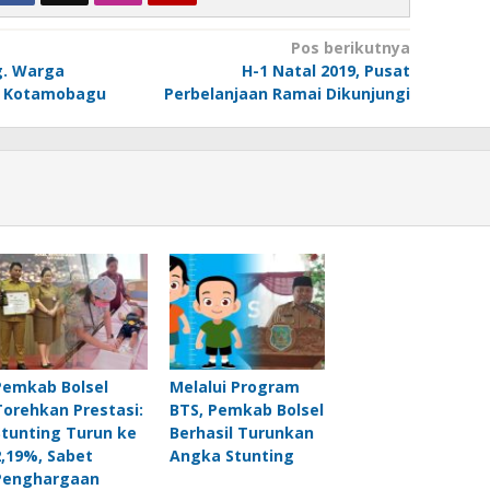
Pos berikutnya
g. Warga
H-1 Natal 2019, Pusat
m Kotamobagu
Perbelanjaan Ramai Dikunjungi
Pemkab Bolsel
Melalui Program
Torehkan Prestasi:
BTS, Pemkab Bolsel
Stunting Turun ke
Berhasil Turunkan
2,19%, Sabet
Angka Stunting
Penghargaan