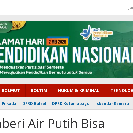
Ju
BOLMUT
BOLTIM
HUKUM & KRIMINAL
TEKNOLOG
Pilkada
DPRD Bolsel
DPRD Kotamobagu
Iskandar Kamaru
ri Air Putih Bisa