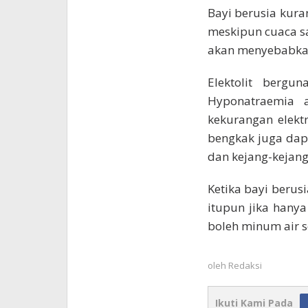
Bayi berusia kura
meskipun cuaca sa
akan menyebabkan 
Elektolit bergu
Hyponatraemia 
kekurangan elekt
bengkak juga dap
dan kejang-kejang
Ketika bayi berusi
itupun jika hanya
boleh minum air 
oleh
Redaksi
Ikuti Kami Pada