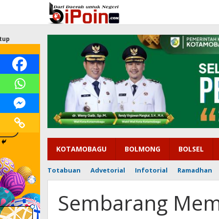
Lewati
ke
konten
tup
KOTAMOBAGU
BOLMONG
BOLSEL
Totabuan
Advetorial
Infotorial
Ramadhan
Sembarang Membe