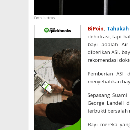
Foto Ilustrasi
BiPoin
,
Tahukah
dehidrasi, tapi h
bayi adalah Air
diberikan ASI, ba
rekomendasi dokt
Pemberian ASI d
menyebabkan bayi 
Sepasang Suami I
George Landell d
terbukti bersalah
Bayi mereka yan